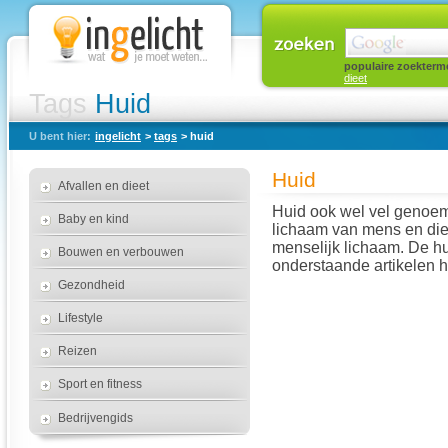
populaire zoekterm
dieet
Tags
Huid
U bent hier:
ingelicht
>
tags
> huid
Huid
Afvallen en dieet
Huid ook wel vel genoem
Baby en kind
lichaam van mens en dier
menselijk lichaam. De hui
Bouwen en verbouwen
onderstaande artikelen h
Gezondheid
Lifestyle
Reizen
Sport en fitness
Bedrijvengids