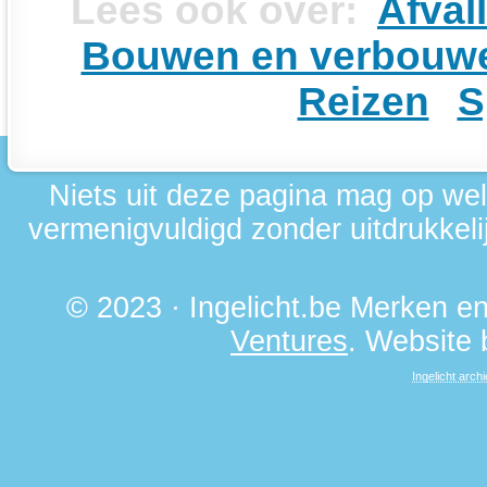
Lees ook over:
Afval
Bouwen en verbouw
Reizen
S
Niets uit deze pagina mag op we
vermenigvuldigd zonder uitdrukkelij
© 2023 · Ingelicht.be Merken 
Ventures
. Website
Ingelicht archi