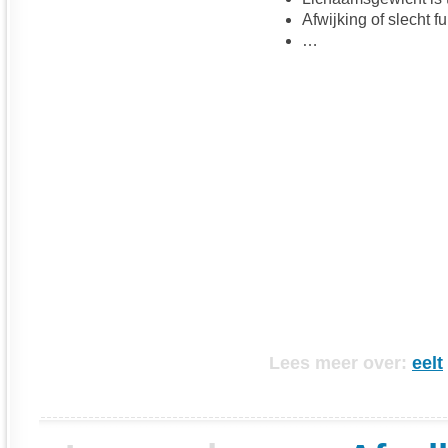
Afwijking of slecht 
…
Lees meer over:
eelt