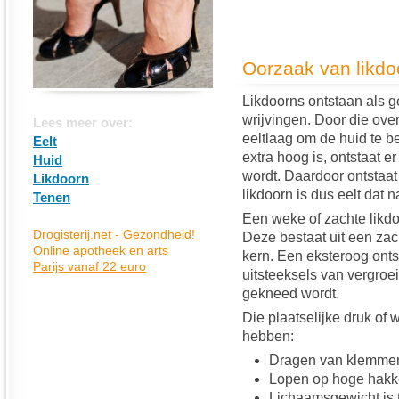
Oorzaak van likdo
Likdoorns ontstaan als ge
wrijvingen. Door die ove
Lees meer over:
eeltlaag om de huid te b
Eelt
extra hoog is, ontstaat e
Huid
wordt. Daardoor ontstaat
Likdoorn
likdoorn is dus eelt dat 
Tenen
Een weke of zachte likdo
Deze bestaat uit een zach
kern. Een eksteroog onts
uitsteeksels van vergroe
gekneed wordt.
Die plaatselijke druk of 
hebben:
Dragen van klemme
Lopen op hoge hak
Lichaamsgewicht is 