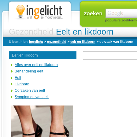
populaire zoekterm
Gezondheid
Eelt en likdoorn
U bent hier:
ingelicht
>
gezondheid
>
eelt en likdoorn
> oorzaak van likdoorn
Eelt en likdoorn
Alles over eelt en likdoorn
Behandeling eelt
Eelt
Likdoorn
Oorzaken van eelt
Symptomen van eelt