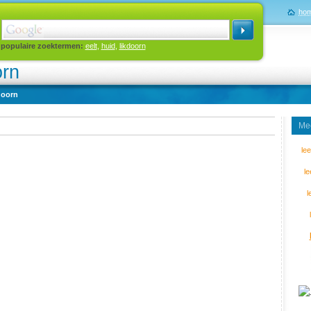
ho
populaire zoektermen:
eelt
,
huid
,
likdoorn
orn
doorn
Mee
le
l
l