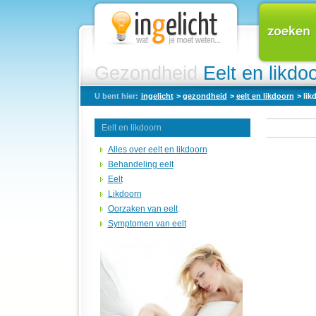
Gezondheid
Eelt en likdo
U bent hier:
ingelicht
>
gezondheid
>
eelt en likdoorn
> lik
Eelt en likdoorn
Alles over eelt en likdoorn
Behandeling eelt
Eelt
Likdoorn
Oorzaken van eelt
Symptomen van eelt