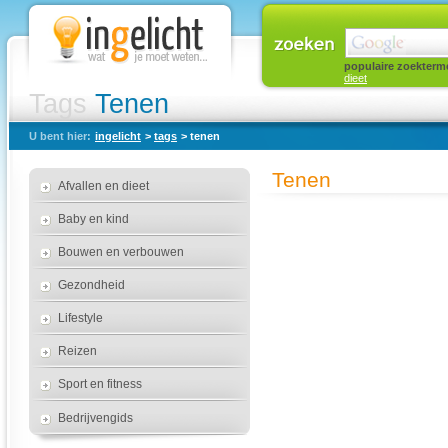
populaire zoekterm
dieet
Tags
Tenen
U bent hier:
ingelicht
>
tags
> tenen
Tenen
Afvallen en dieet
Baby en kind
Bouwen en verbouwen
Gezondheid
Lifestyle
Reizen
Sport en fitness
Bedrijvengids