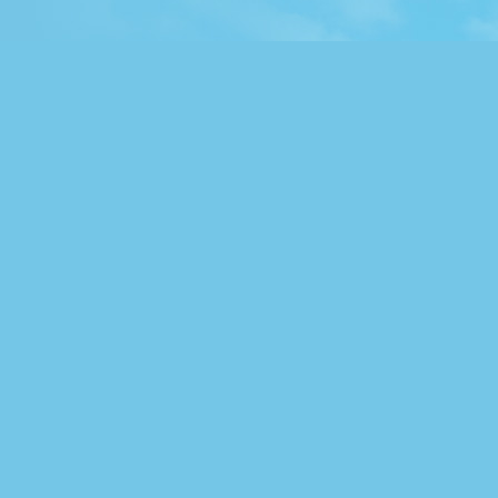
Ziekte van Parkinson
Zone-dieet
Zonneallergie
Zonneboiler
Zonnepanelen
Zwangerschapskwaaltjes
algemeen
Zwangerschapsmode
Zwangerschapsstriemen
Zwembad
Zwemmen
Zwemmerseczeem
Zweten