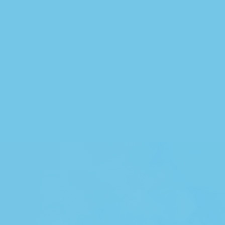
Sleutel op de deur
Slijmbeursontsteking
Slokdarmkanker
Snoeien
Sonja Bakker-dieet
Sonoma-dieet
South Beach-dieet
Spanningshoofdpijn
Steenpuist
Stress
Striemen
Syfilis
Syndroom van Down
Syndroom van Gilbert
Syndroom van Gilles de la Tourette
Syndroom van Reye
Tandpijn
Terras
Tetanus
Tijdens de zwangerschap
Toxoplasmose
Trappen en liften
Trouwen
Tuinaanleg
Tuinhuisjes en carports
Tuinmeubelen
Tuinverlichting
Uitdroging
Uveïtis
Vegetarisch dieet
Ventilatie
Veranda's