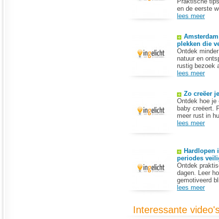
Praktische tip
Berlijn
en de eerste w
Beroerte
lees meer
Bevalling algemeen
Bevalling via keizersnede
Bijziendheid
Amsterdam 
Bindvliesontsteking of
plekken die v
conjunctivitis
Ontdek minder
Binnenschrijnwerk
natuur en ont
Blaaskanker
rustig bezoek 
Blaasontsteking
lees meer
Blaren
Blauwe plekken
Bloedarmoede of anemie
Zo creëer j
Bloedgroepdieet
Ontdek hoe je 
Bloedneus
baby creëert. P
BMI en andere metingen
meer rust in hu
Borderline-
persoonlijkheidsstoornis
lees meer
Borstkanker
Borstvoeding
Borstvoeding geven
Boulimie
Hardlopen i
Brandend maagzuur
periodes veil
Bronchitis
Ontdek praktis
Brussel
dagen. Leer ho
Buikgriep
gemotiveerd bli
Buikspieren
lees meer
Buitenbaarmoederlijke
zwangerschap
Cataract of staar
Interessante video'
Cellulitis
Chlamydia