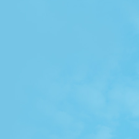
Verkoudheid
Vermoeidheid
Verwarming
Vetten
Viagra
Vijfde ziekte
Virale infectie
Vitamines
Vleesvervangers
Vloeren
Voedselallergie
Voedselvergiftiging
Vogelgriep
Voorbereidende werken
Vriendschap
Vruchtbaarheid
Vruchtbaarheidsproblemen
Wandelen om af te vallen
Warm water
Warmtepomp
Waterhoofd
Waterpokken
Weight Watchers
Wellness
Wijsheidstanden
Windenergie
Winderigheid
Wormen of aarsmaden
Wratten
Ziekte van Alzheimer
Ziekte van Bechterew
Ziekte van Lyme