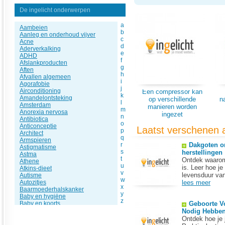
De ingelicht onderwerpen
a
Aambeien
b
Aanleg en onderhoud vijver
c
Acne
d
Aderverkalking
e
ADHD
f
Afslankproducten
g
Aften
h
Afvallen algemeen
i
Agorafobie
j
Airconditioning
Een compressor kan
k
Amandelontsteking
op verschillende
n
l
Amsterdam
manieren worden
m
Anorexia nervosa
ingezet
n
Antibiotica
o
Anticonceptie
Laatst verschenen a
p
Architect
q
Armspieren
r
Dakgoten o
Astigmatisme
s
herstellingen
Astma
t
Ontdek waarom
Athene
u
is. Leer hoe j
Atkins-dieet
v
levensduur van
Autisme
w
Autozitjes
lees meer
x
Baarmoederhalskanker
y
Baby en hygiëne
z
Baby en koorts
Geboorte V
Barcelona
Nodig Hebben
Beauty algemeen
Ontdek hoe je 
Bedplassen