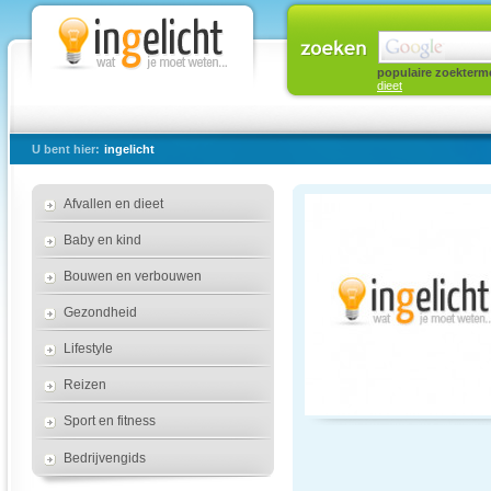
populaire zoekterm
dieet
U bent hier:
ingelicht
Afvallen en dieet
Baby en kind
Bouwen en verbouwen
Gezondheid
Lifestyle
Reizen
Sport en fitness
Bedrijvengids