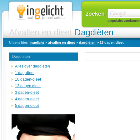
populaire zoekterm
Afvallen en dieet
Dagdiëten
U bent hier:
ingelicht
>
afvallen en dieet
>
dagdiëten
> 13 dagen dieet
Dagdiëten
Alles over dagdiëten
1 dag-dieet
10 dagen-dieet
13 dagen dieet
3 dagen-dieet
4 dagen-dieet
5 dagen-dieet