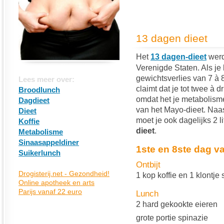
13 dagen dieet
Het
13 dagen-dieet
werd
Verenigde Staten. Als je 
gewichtsverlies van 7 à 
Lees meer over:
claimt dat je tot twee à 
Broodlunch
omdat het je metabolisme 
Dagdieet
van het Mayo-dieet. Naa
Dieet
moet je ook dagelijks 2 l
Koffie
dieet
.
Metabolisme
Sinaasappeldiner
1ste en 8ste dag v
Suikerlunch
Ontbijt
1 kop koffie en 1 klontje 
Lunch
2 hard gekookte eieren
grote portie spinazie