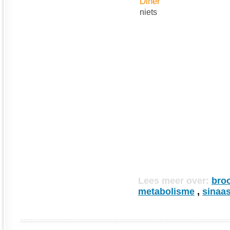
Diner
niets
Lees meer over:
bro
metabolisme
,
sinaa