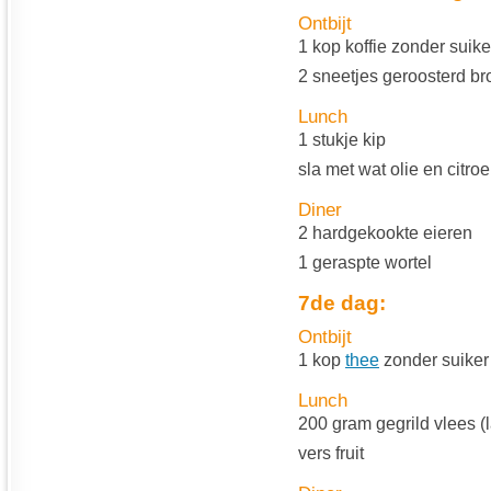
Ontbijt
1 kop koffie zonder suike
2 sneetjes geroosterd br
Lunch
1 stukje kip
sla met wat olie en citro
Diner
2 hardgekookte eieren
1 geraspte wortel
7de dag:
Ontbijt
1 kop
thee
zonder suiker
Lunch
200 gram gegrild vlees (
vers fruit