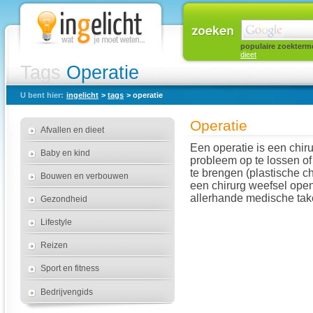
populaire zoekterm
dieet
Tags
Operatie
U bent hier:
ingelicht
>
tags
> operatie
Operatie
Afvallen en dieet
Een operatie is een chi
Baby en kind
probleem op te lossen o
te brengen (plastische ch
Bouwen en verbouwen
een chirurg weefsel op
allerhande medische take
Gezondheid
Lifestyle
Reizen
Sport en fitness
Bedrijvengids