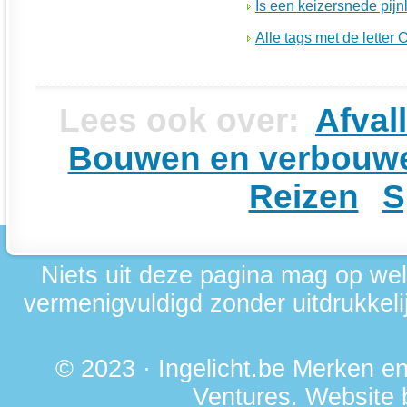
Is een keizersnede pijnl
Alle tags met de letter 
Lees ook over:
Afval
Bouwen en verbouw
Reizen
S
Niets uit deze pagina mag op we
vermenigvuldigd zonder uitdrukkelij
© 2023 · Ingelicht.be Merken 
Ventures
. Website