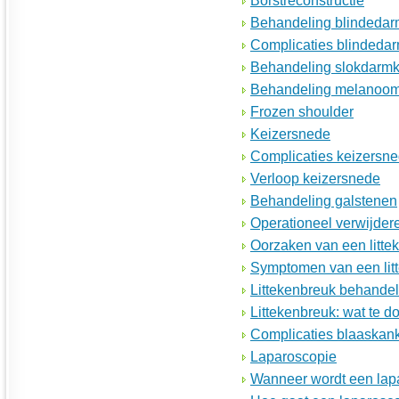
Borstreconstructie
Behandeling blindedar
Complicaties blindedar
Behandeling slokdarm
Behandeling melanoo
Frozen shoulder
Keizersnede
Complicaties keizersn
Verloop keizersnede
Behandeling galstenen
Operationeel verwijde
Oorzaken van een litte
Symptomen van een lit
Littekenbreuk behandel
Littekenbreuk: wat te d
Complicaties blaaskan
Laparoscopie
Wanneer wordt een lap