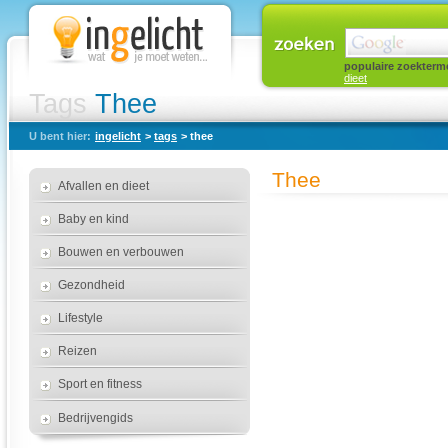
populaire zoekterm
dieet
Tags
Thee
U bent hier:
ingelicht
>
tags
> thee
Thee
Afvallen en dieet
Baby en kind
Bouwen en verbouwen
Gezondheid
Lifestyle
Reizen
Sport en fitness
Bedrijvengids