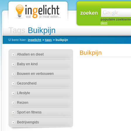
populaire zoekterm
dieet
Tags
Buikpijn
U bent hier:
ingelicht
>
tags
> buikpijn
Buikpijn
Afvallen en dieet
Baby en kind
Bouwen en verbouwen
Gezondheid
Lifestyle
Reizen
Sport en fitness
Bedrijvengids