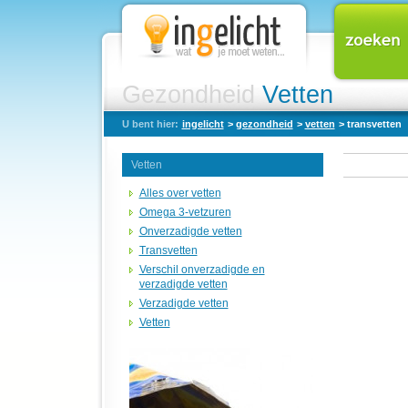
Gezondheid
Vetten
U bent hier:
ingelicht
>
gezondheid
>
vetten
> transvetten
Vetten
Alles over vetten
Omega 3-vetzuren
Onverzadigde vetten
Transvetten
Verschil onverzadigde en
verzadigde vetten
Verzadigde vetten
Vetten