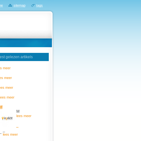
me
sitemap
tags
st gelezen artikels
es meer
ees meer
ees meer
lees meer
M
M
lees meer
_
_
lees meer