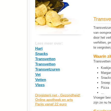
Transve
Transvetzur
van oorspron
door het ver
verhitten, 
Lees meer over:
te vergroten
Hart
Snacks
Waarin zi
Transvetten
Transvetten 
Transvetten
Koekje
Transvetzuren
Margar
Vet
Snacks 
Vetten
Snoep
Vlees
Pizza
...
Vroeger beva
zijn ze nu 