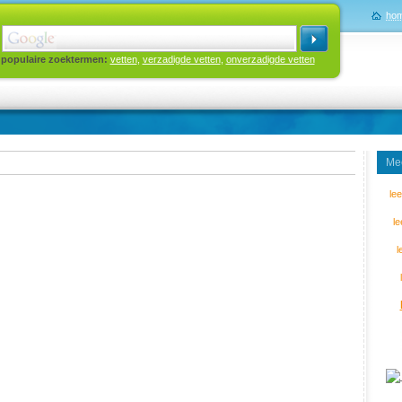
ho
populaire zoektermen:
vetten
,
verzadigde vetten
,
onverzadigde vetten
Mee
le
l
l