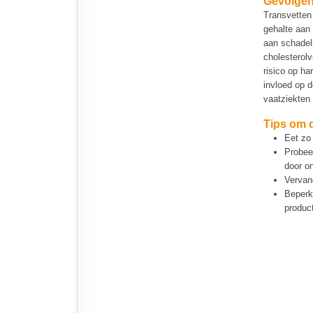
Gevolge
Transvetten 
gehalte aan 
aan schadeli
cholesterol
risico op ha
invloed op d
vaatziekten 
Tips om 
Eet zo
Probee
door on
Vervan
Beperk
product