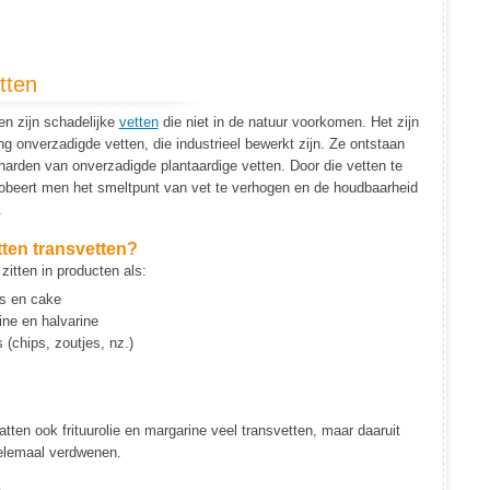
tten
en zijn schadelijke
vetten
die niet in de natuur voorkomen. Het zijn
g onverzadigde vetten, die industrieel bewerkt zijn. Ze ontstaan
harden van onverzadigde plantaardige vetten. Door die vetten te
probeert men het smeltpunt van vet te verhogen en de houdbaarheid
.
tten transvetten?
zitten in producten als:
s en cake
ine en halvarine
(chips, zoutjes, nz.)
tten ook frituurolie en margarine veel transvetten, maar daaruit
helemaal verdwenen.