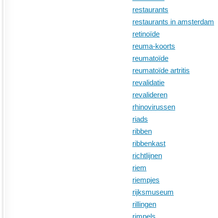
restaurants
restaurants in amsterdam
retinoïde
reuma-koorts
reumatoïde
reumatoïde artritis
revalidatie
revalideren
rhinovirussen
riads
ribben
ribbenkast
richtlijnen
riem
riempjes
rijksmuseum
rillingen
rimpels