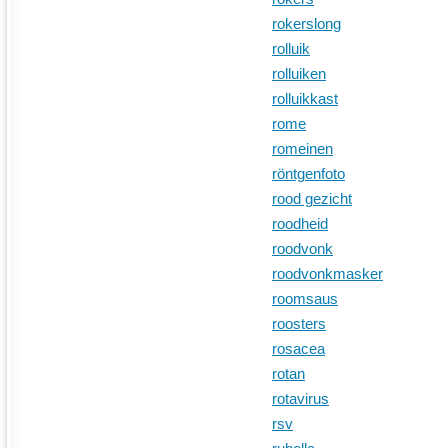
rokerslong
rolluik
rolluiken
rolluikkast
rome
romeinen
röntgenfoto
rood gezicht
roodheid
roodvonk
roodvonkmasker
roomsaus
roosters
rosacea
rotan
rotavirus
rsv