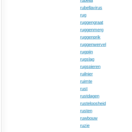
rubella
rubellavirus
rug
ruggengraat
ruggenmerg
ruggenprik
ruggenwervel
rugpijn
rugslag
rugspieren
ruilnier
ruimte
rust
rustdagen
rusteloosheid
rusten
ruwbouw
ruzie