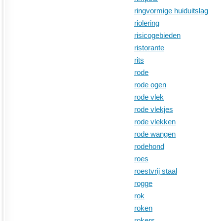
ringvormige huiduitslag
riolering
risicogebieden
ristorante
rits
rode
rode ogen
rode vlek
rode vlekjes
rode vlekken
rode wangen
rodehond
roes
roestvrij staal
rogge
rok
roken
rokers