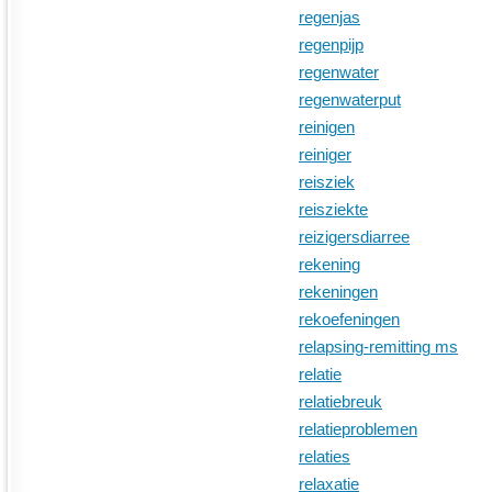
regenjas
regenpijp
regenwater
regenwaterput
reinigen
reiniger
reisziek
reisziekte
reizigersdiarree
rekening
rekeningen
rekoefeningen
relapsing-remitting ms
relatie
relatiebreuk
relatieproblemen
relaties
relaxatie