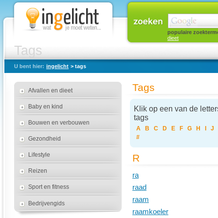
populaire zoekterm
dieet
Tags
U bent hier:
ingelicht
> tags
Tags
Afvallen en dieet
Baby en kind
Klik op een van de letter
tags
Bouwen en verbouwen
A
B
C
D
E
F
G
H
I
J
#
Gezondheid
Lifestyle
R
Reizen
ra
Sport en fitness
raad
raam
Bedrijvengids
raamkoeler