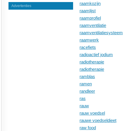
raamkozijn
Advertenties
raamlijst
raamprofiel
raamventilatie
raamventilatiesysteem
raamwerk
racefiets
radioactief jodium
radiotherapie
radiotherapie
ramblas
ramen
randleer
ras
rauw
rauw voedsel
rauwe voedseldieet
raw food