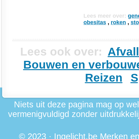
Lees meer over:
gen
obesitas
,
roken
,
st
Lees ook over:
Afval
Bouwen en verbouw
Reizen
S
Niets uit deze pagina mag op we
vermenigvuldigd zonder uitdrukkelij
© 2023 · Ingelicht.be Merken 