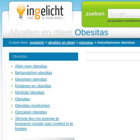
populaire zoekterm
Afvallen en dieet
Obesitas
U bent hier:
ingelicht
>
afvallen en dieet
>
obesitas
> risicofactoren obesitas
Obesitas
Alles over obesitas
Behandeling obesitas
Gevolgen obesitas
Kinderen en obesitas
Morbide obesitas
Obesitas
Obesitas voorkomen
Oorzaken obesitas
Slimme tips om energie te
besparen zonder aan comfort in te
boeten