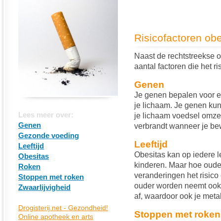
Risicofactoren obe
Naast de rechtstreekse 
aantal factoren die het r
Genen
Je genen bepalen voor e
je lichaam. Je genen kun
Lees meer over:
je lichaam voedsel omzet
Genen
verbrandt wanneer je be
Gezonde voeding
Leeftijd
Leeftijd
Obesitas kan op iedere l
Obesitas
kinderen. Maar hoe oude
Roken
veranderingen het risico
Stoppen met roken
ouder worden neemt ook
Zwaarlijvigheid
af, waardoor ook je meta
Stoppen met roken