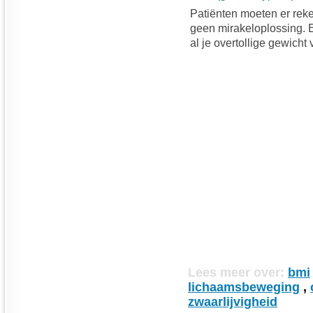
Patiënten moeten er rek
geen mirakeloplossing. E
al je overtollige gewicht 
Lees meer over:
bmi
lichaamsbeweging
,
zwaarlijvigheid