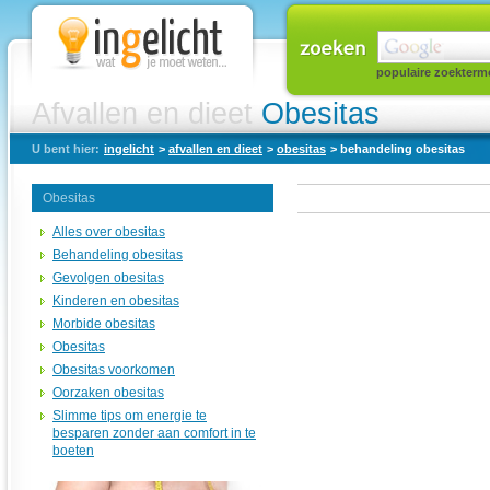
populaire zoekterm
Afvallen en dieet
Obesitas
U bent hier:
ingelicht
>
afvallen en dieet
>
obesitas
> behandeling obesitas
Obesitas
Alles over obesitas
Behandeling obesitas
Gevolgen obesitas
Kinderen en obesitas
Morbide obesitas
Obesitas
Obesitas voorkomen
Oorzaken obesitas
Slimme tips om energie te
besparen zonder aan comfort in te
boeten