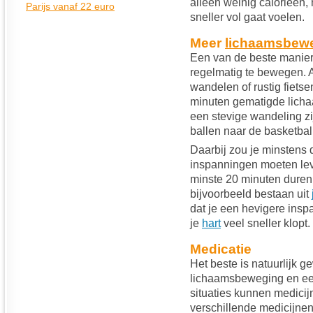
alleen weinig calorieën, 
sneller vol gaat voelen.
Meer
lichaamsbew
Een van de beste manier
regelmatig te bewegen. A
wandelen of rustig fiets
minuten gematigde lich
een stevige wandeling zij
ballen naar de basketbal
Daarbij zou je minstens 
inspanningen moeten lev
minste 20 minuten duren
bijvoorbeeld bestaan uit
dat je een hevigere insp
je
hart
veel sneller klopt.
Medicatie
Het beste is natuurlijk g
lichaamsbeweging en e
situaties kunnen medicij
verschillende medicijnen