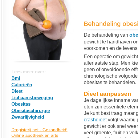
Behandeling obesi
De behandeling van
obe
gewicht te handhaven o
voorkomen en de levenskw
Een operatie om gewicht
allerlaatste stap. Men k
geen of onvoldoende effe
Lees meer over:
chronologische volgord
Bmi
obesitas te behandelen.
Calorieën
Dieet
Dieet aanpassen
Lichaamsbeweging
Je dagelijkse inname va
Obesitas
eten zijn essentiële ele
Obesitaschirurgie
Je kunt best traag maar
Zwaarlijvigheid
crashdieet
volgt waarbij j
gewicht er ook snel weer
veel groente, fruit en vo