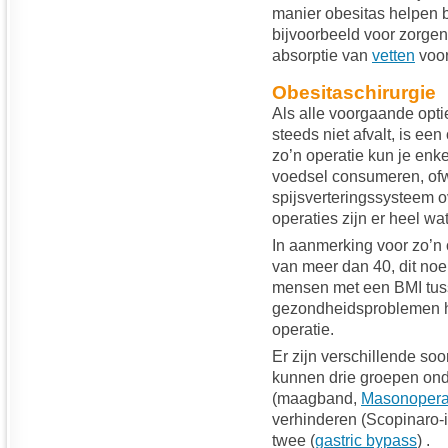
manier obesitas helpen 
bijvoorbeeld voor zorgen 
absorptie van
vetten
voo
Obesitaschirurgie
Als alle voorgaande opti
steeds niet afvalt, is ee
zo’n operatie kun je en
voedsel consumeren, ofw
spijsverteringssysteem o
operaties zijn er heel wa
In aanmerking voor zo’
van meer dan 40, dit no
mensen met een BMI tuss
gezondheidsproblemen h
operatie.
Er zijn verschillende so
kunnen drie groepen on
(maagband,
Masonopera
verhinderen (Scopinaro-
twee (
gastric bypass
) .