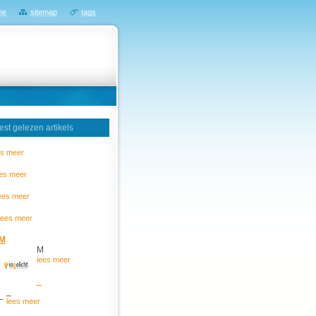
me
sitemap
tags
st gelezen artikels
es meer
ees meer
ees meer
lees meer
M
M
lees meer
_
_
lees meer