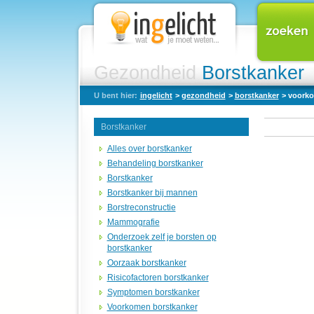
Gezondheid
Borstkanker
U bent hier:
ingelicht
>
gezondheid
>
borstkanker
> voork
Borstkanker
Alles over borstkanker
Behandeling borstkanker
Borstkanker
Borstkanker bij mannen
Borstreconstructie
Mammografie
Onderzoek zelf je borsten op
borstkanker
Oorzaak borstkanker
Risicofactoren borstkanker
Symptomen borstkanker
Voorkomen borstkanker