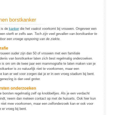
en borstkanker
is de
kanker
die het vaakst voorkomt bij vrouwen. Ongeveer een
wen sterft er zelfs aan.
Toch zijn veel gevallen van borstkanker te
oor een vroege opsporing van de ziekte.
afie
rouwen ouder zijn dan 50 of vrouwen met een familiale
denis van borstkanker laten zich best regelmatig onderzoeken.
n is om om de twee jaar een mammografie te laten maken van je
stkanker is zo natuurlijk niet te voorkomen, maar een
kan er wel voor zorgen dat je er in een vroeg stadium bij bent.
enezing is dan veel groter.
orsten onderzoeken
 borsten regelmatig zelf op knobbeltjes. Als je een verdacht
vindt, neem dan meteen contact op met de huisarts. Ook hier kun
r niet mee voorkomen, maar een zelfonderzoek kan er ook voor
 er vroeg bij bent.