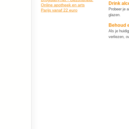
Drink alc
Probeer je a
glazen.
Behoud e
Als je huidi
verliezen, o