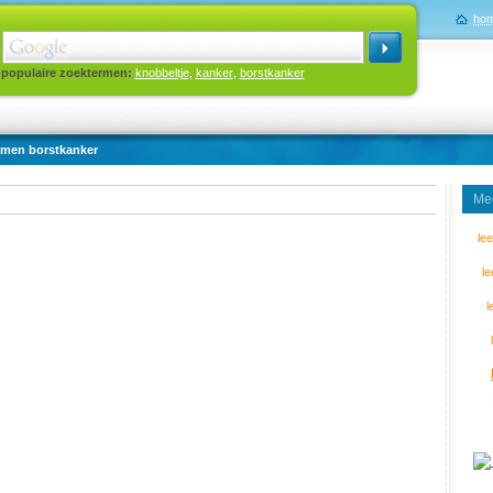
ho
populaire zoektermen:
knobbeltje
,
kanker
,
borstkanker
omen borstkanker
Mee
le
l
l