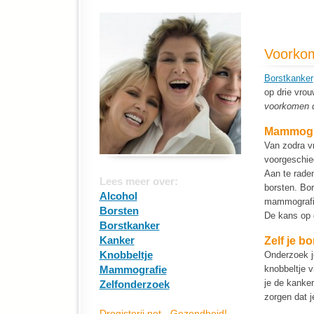
Voorkom
Borstkanker
op drie vrou
voorkomen d
Mammogr
Van zodra v
voorgeschie
Aan te rade
Lees meer over:
borsten. Bor
Alcohol
mammografie 
Borsten
De kans op g
Borstkanker
Kanker
Zelf je b
Knobbeltje
Onderzoek je
Mammografie
knobbeltje 
je de kanke
Zelfonderzoek
zorgen dat je