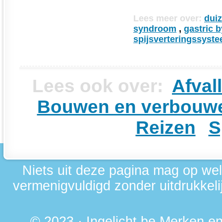
Lees meer over:
duiz
syndroom
,
gastric 
spijsverteringssyst
Lees ook over:
Afval
Bouwen en verbouw
Reizen
S
Niets uit deze pagina mag op we
vermenigvuldigd zonder uitdrukkelij
© 2023 · Ingelicht.be Merken 