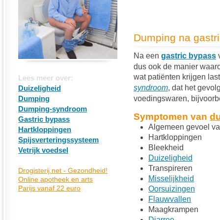
Dumping na gastr
Na een
gastric bypass
v
dus ook de manier waar
wat patiënten krijgen l
Lees meer over:
syndroom
, dat het gevol
Duizeligheid
Dumping
voedingswaren, bijvoorbee
Dumping-syndroom
Symptomen van
d
Gastric bypass
Algemeen gevoel va
Hartkloppingen
Hartkloppingen
Spijsverteringssysteem
Bleekheid
Vetrijk voedsel
Duizeligheid
Transpireren
Misselijkheid
Oorsuizingen
Flauwvallen
Maagkrampen
Diarree