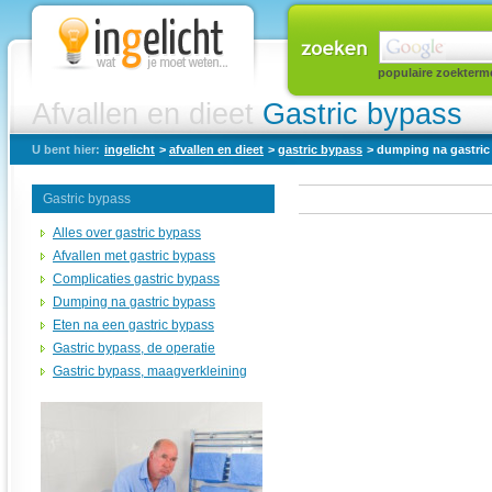
populaire zoekterm
Afvallen en dieet
Gastric bypass
U bent hier:
ingelicht
>
afvallen en dieet
>
gastric bypass
> dumping na gastric
Gastric bypass
Alles over gastric bypass
Afvallen met gastric bypass
Complicaties gastric bypass
Dumping na gastric bypass
Eten na een gastric bypass
Gastric bypass, de operatie
Gastric bypass, maagverkleining