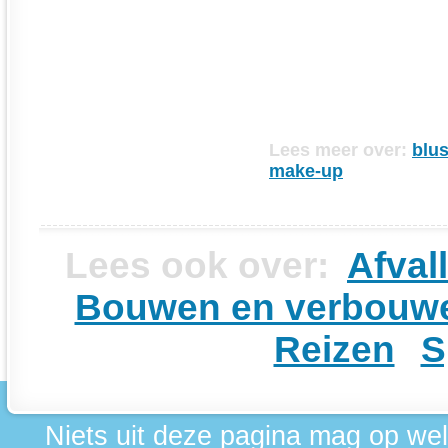
Lees meer over:
blu
make-up
Lees ook over:
Afval
Bouwen en verbouw
Reizen
S
Niets uit deze pagina mag op we