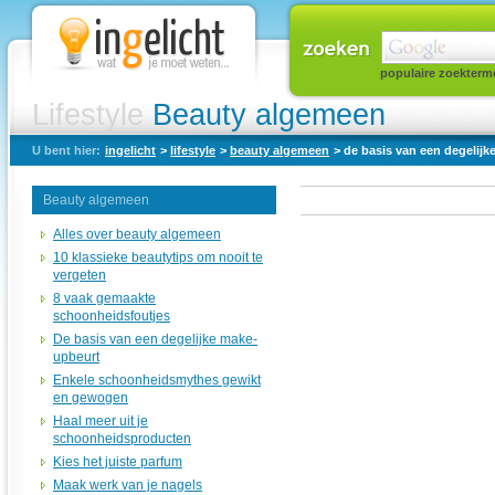
populaire zoekterm
Lifestyle
Beauty algemeen
U bent hier:
ingelicht
>
lifestyle
>
beauty algemeen
> de basis van een degelij
Beauty algemeen
Alles over beauty algemeen
10 klassieke beautytips om nooit te
vergeten
8 vaak gemaakte
schoonheidsfoutjes
De basis van een degelijke make-
upbeurt
Enkele schoonheidsmythes gewikt
en gewogen
Haal meer uit je
schoonheidsproducten
Kies het juiste parfum
Maak werk van je nagels