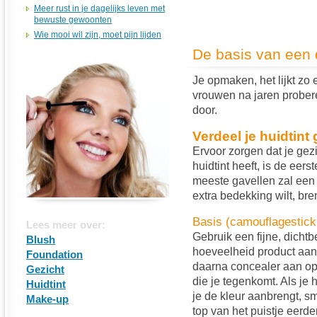
Meer rust in je dagelijks leven met
bewuste gewoonten
Wie mooi wil zijn, moet pijn lijden
De basis van een 
Je opmaken, het lijkt zo
vrouwen na jaren probere
door.
Verdeel je huidtint 
Ervoor zorgen dat je gezi
huidtint heeft, is de eer
meeste gavellen zal een 
extra bedekking wilt, br
Basis (camouflagestick
Lees meer over:
Gebruik een fijne, dicht
Blush
hoeveelheid product aan
Foundation
daarna concealer aan op 
Gezicht
die je tegenkomt. Als je h
Huidtint
je de kleur aanbrengt, s
Make-up
top van het puistje eerde