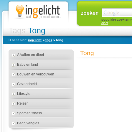
populaire zoekterm
dieet
Tags
Tong
U bent hier:
ingelicht
>
tags
> tong
Tong
Afvallen en dieet
Baby en kind
Bouwen en verbouwen
Gezondheid
Lifestyle
Reizen
Sport en fitness
Bedrijvengids