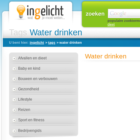
populaire zoekterm
dieet
Tags
Water drinken
U bent hier:
ingelicht
>
tags
> water drinken
Water drinken
Afvallen en dieet
Baby en kind
Bouwen en verbouwen
Gezondheid
Lifestyle
Reizen
Sport en fitness
Bedrijvengids