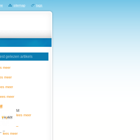
me
sitemap
tags
st gelezen artikels
es meer
ees meer
ees meer
lees meer
M
M
lees meer
_
_
lees meer