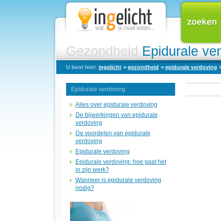
Gezondheid
Epidurale ve
U bent hier:
ingelicht
>
gezondheid
>
epidurale verdoving
Epidurale verdoving
Alles over epidurale verdoving
De bijwerkingen van epidurale
verdoving
De voordelen van epidurale
verdoving
Epidurale verdoving
Epidurale verdoving: hoe gaat het
in zijn werk?
Wanneer is epidurale verdoving
nodig?