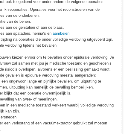
rdt ook toegediend voor onder andere de volgende operaties:
en knieoperaties. Operaties voor het reconstrueren van de
res van de onderbenen.
tie van de benen.
es aan de genitaliën of aan de blaas.
ies aan spataders, hernia’s en
aambeien
.
trijding na operaties die onder volledige verdoving uitgevoerd zijn.
le verdoving tijdens het bevallen
uwen kiezen ervoor om te bevallen onder epidurale verdoving. Je
edvrouw zal samen met jou je medische toestand en geschiedenis
de risico’s overlopen, alvorens er een beslissing gemaakt wordt.
nde gevallen is epidurale verdoving meestal aangeraden:
 een ongewoon lange en pijnlijke bevallen, om uitputting te
en, uitputting kan namelijk de bevalling bemoeilijken.
 blijkt dat een operatie onvermijdelijk is.
bevalling van twee- of meerlingen.
een in een medische toestand verkeert waarbij volledige verdoving
ijk kan zijn.
zersneden.
r een verlostang of een vacuümextractor gebruikt zal moeten
.