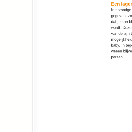
Een lager
In sommige 
gegeven, zod
dat je kan b
wordt. Deze
van de pijn 
mogelijkheid
baby. In teg
weeën blijv
persen.