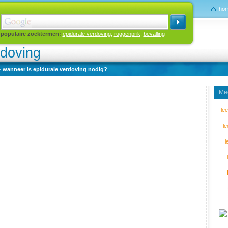
ho
populaire zoektermen:
epidurale verdoving
,
ruggenprik
,
bevalling
rdoving
> wanneer is epidurale verdoving nodig?
Mee
le
l
l