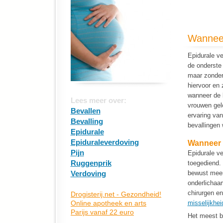
Wanneer
Epidurale ve
de onderste
maar zonder 
hiervoor en 
wanneer de b
Lees meer over:
vrouwen gel
Bevallen
ervaring van
Bevalling
bevallingen 
Epidurale
Epiduraleverdoving
Wanneer k
Pijn
Epidurale v
Ruggenprik
toegediend. 
Verdoving
bewust meema
onderlichaa
chirurgen en
misselijkhei
Het meest be