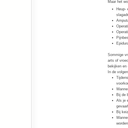
Maar het wo
Heup- 
slagad
Amputa
Operati
Operat
Pijnbes
Epidura
Sommige vro
arts of vro
bekijken en 
In de volge
Tijdens
voorkom
Wanneer
Bij de 
Als je 
gevaarl
Bij kei
Wannee
worden