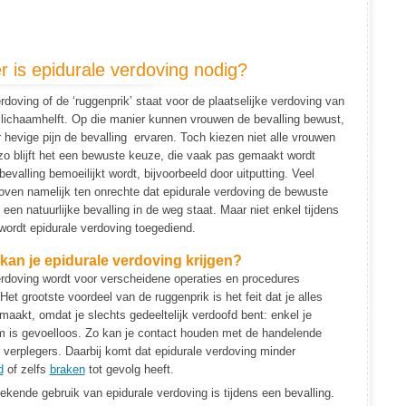
 is epidurale verdoving nodig?
rdoving of de ‘ruggenprik’ staat voor de plaatselijke verdoving van
 lichaamhelft. Op die manier kunnen vrouwen de bevalling bewust,
hevige pijn de bevalling ervaren. Toch kiezen niet alle vrouwen
zo blijft het een bewuste keuze, die vaak pas gemaakt wordt
evalling bemoeilijkt wordt, bijvoorbeeld door uitputting. Veel
oven namelijk ten onrechte dat epidurale verdoving de bewuste
 een natuurlijke bevalling in de weg staat. Maar niet enkel tijdens
wordt epidurale verdoving toegediend.
an je epidurale verdoving krijgen?
erdoving wordt voor verscheidene operaties en procedures
Het grootste voordeel van de ruggenprik is het feit dat je alles
akt, omdat je slechts gedeeltelijk verdoofd bent: enkel je
m is gevoelloos. Zo kan je contact houden met de handelende
 verplegers. Daarbij komt dat epidurale verdoving minder
d
of zelfs
braken
tot gevolg heeft.
kende gebruik van epidurale verdoving is tijdens een bevalling.