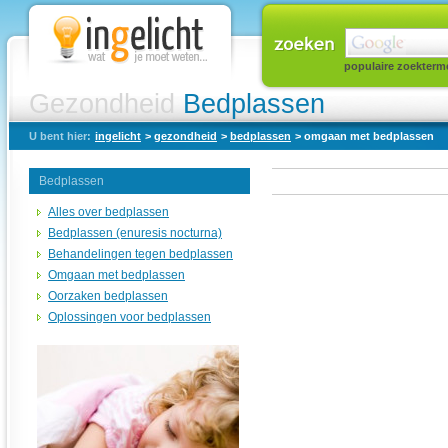
populaire zoekterm
Gezondheid
Bedplassen
U bent hier:
ingelicht
>
gezondheid
>
bedplassen
> omgaan met bedplassen
Bedplassen
Alles over bedplassen
Bedplassen (enuresis nocturna)
Behandelingen tegen bedplassen
Omgaan met bedplassen
Oorzaken bedplassen
Oplossingen voor bedplassen