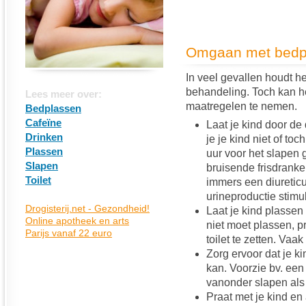
Omgaan met bedp
In veel gevallen houdt h
behandeling. Toch kan h
Lees meer over:
maatregelen te nemen.
Bedplassen
Cafeïne
Laat je kind door de
Drinken
je je kind niet of toc
Plassen
uur voor het slapen 
Slapen
bruisende frisdrank
Toilet
immers een diureticu
urineproductie stimul
Laat je kind plassen
niet moet plassen, p
toilet te zetten. Vaa
Zorg ervoor dat je ki
kan. Voorzie bv. een 
vanonder slapen als 
Praat met je kind en