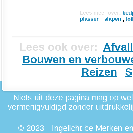
Lees meer over:
bed
plassen
,
slapen
,
toi
Lees ook over:
Afval
Bouwen en verbouw
Reizen
S
Niets uit deze pagina mag op we
vermenigvuldigd zonder uitdrukkelij
© 2023 · Ingelicht.be Merken 