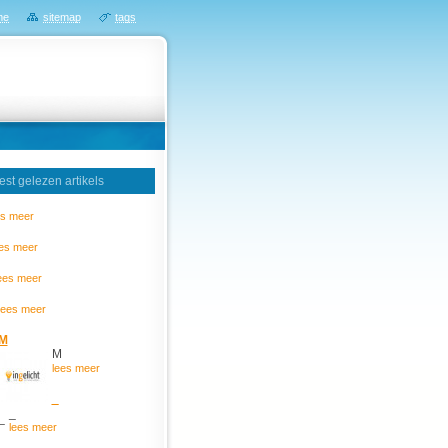
me
sitemap
tags
st gelezen artikels
es meer
ees meer
ees meer
lees meer
M
M
lees meer
_
_
lees meer