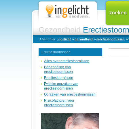
Gezondheid
Erectiestoor
U bent hier:
ingelicht
>
gezondheid
>
erectiestoornissen
> 
Erectiestoornissen
Alles over erectiestoornissen
Behandeling van
erectiestoornissen
Erectiestoornissen
Fysieke oorzaken van
erectiestoornissen
Oorzaken van erectiestoornissen
Risicofactoren voor
erectiestoornissen