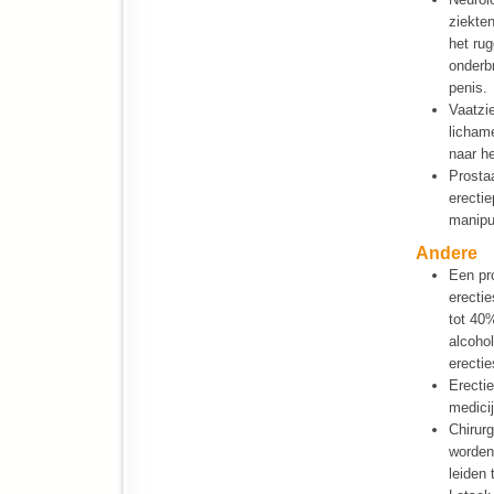
ziekte
het ru
onderb
penis.
Vaatzie
licham
naar h
Prosta
erecti
manipul
Andere
Een pr
erectie
tot 40%
alcohol
erectie
Erecti
medici
Chirurg
worden
leiden 