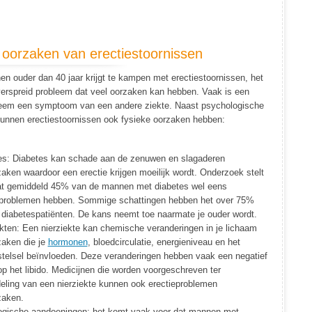
 oorzaken van erectiestoornissen
n ouder dan 40 jaar krijgt te kampen met erectiestoornissen, het
verspreid probleem dat veel oorzaken kan hebben. Vaak is een
leem een symptoom van een andere ziekte. Naast psychologische
unnen erectiestoornissen ook fysieke oorzaken hebben:
es: Diabetes kan schade aan de zenuwen en slagaderen
aken waardoor een erectie krijgen moeilijk wordt. Onderzoek stelt
at gemiddeld 45% van de mannen met diabetes wel eens
eproblemen hebben. Sommige schattingen hebben het over 75%
 diabetespatiënten. De kans neemt toe naarmate je ouder wordt.
ekten: Een nierziekte kan chemische veranderingen in je lichaam
zaken die je
hormonen
, bloedcirculatie, energieniveau en het
telsel beïnvloeden. Deze veranderingen hebben vaak een negatief
op het libido. Medicijnen die worden voorgeschreven ter
eling van een nierziekte kunnen ook erectieproblemen
zaken.
ogische aandoeningen: het komt vaak voor dat mannen met