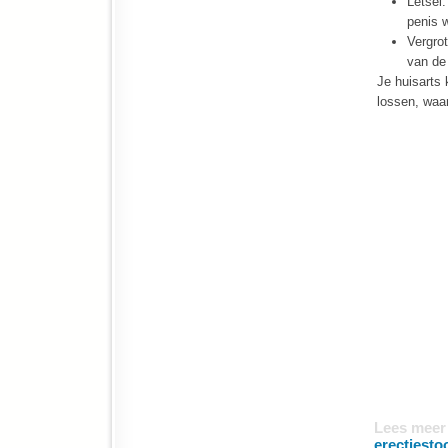
Letsel
penis w
Vergrot
van de 
Je huisarts 
lossen, waa
Lees meer
erectiesto