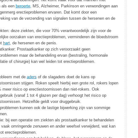
n als een
beroerte
, MS, Alzheimer, Parkinson en verwondingen aan
ggenmerg erectieproblemen ervaren. Dat komt door een
reking van de verzending van signalen tussen de hersenen en de
kten: deze ziekten, die voor 70% verantwoordelijk zijn voor de
elijke oorzaken van erectieproblemen, verminderen de bloedstroom
et
hart
, de hersenen en de penis.
atkanker: Prostaatkanker op zich veroorzaakt geen
eproblemen maar de behandeling ervan (bestraling, hormonale
atie of chirurgie) kan wel leiden tot erectieproblemen.
obleem met de
aders
of de slagaders doet de kans op
stoornissen stijgen. Roken speelt hierbij een grote rol, rokers lopen
 meer risico op erectiestoornissen dan niet-rokers. Ook
gebruik (vanaf 1 tot 4 glazen per dag) verhoogt het risico op
stoornissen. Hetzelfde geldt voor druggebruik.
eproblemen kunnen ook de lastige bijwerking zijn van sommige
jnen.
ie: bij een operatie om ziekten als prostaatkanker te behandelen
 vaak omringende zenuwen en ander weefsel verwijderd, wat kan
tot erectieproblemen.