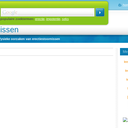
ho
populaire zoektermen:
erectie
,
impotentie
,
seks
nissen
fysieke oorzaken van erectiestoornissen
Mee
le
l
l