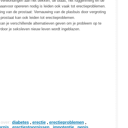
: verwondingen aan het bekken, de blaas, het ruggenmerg en de
aarvoor opereren nodig is leiden ook vaak tot erectieproblemen.
ing van de prostaat: Vernauwing van de plasbuis door vergroting
prostaat kan ook leiden tot erectieproblemen.
kan je verschillende alternatieven geven om je probleem op te
rdoor je seksleven nieuw leven wordt ingeblazen.
 over:
diabetes
,
erectie
,
erectieproblemen
,
ornis
,
erectiestoornissen
,
impotentie
,
penis