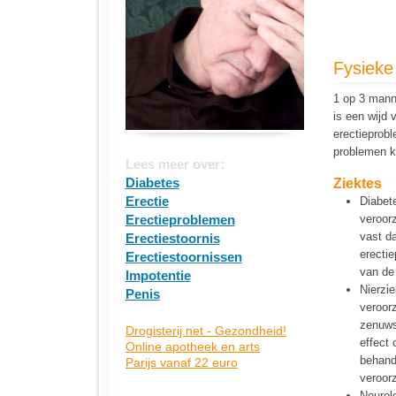
Fysieke
1 op 3 manne
is een wijd 
erectieprob
problemen k
Lees meer over:
Diabetes
Ziektes
Erectie
Diabet
Erectieproblemen
veroorz
vast d
Erectiestoornis
erecti
Erectiestoornissen
van de
Impotentie
Nierzi
Penis
veroor
zenuws
effect 
behand
veroor
Neurol