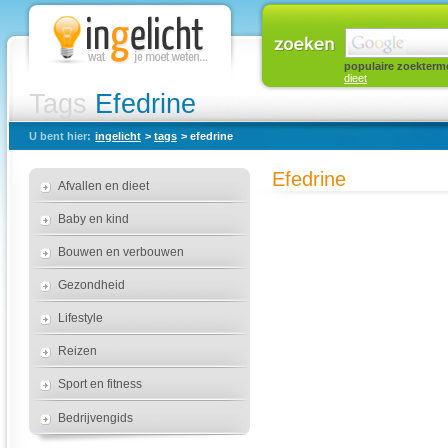
populaire zoekterm
dieet
Tags
Efedrine
U bent hier:
ingelicht
>
tags
> efedrine
Efedrine
Afvallen en dieet
Baby en kind
Bouwen en verbouwen
Gezondheid
Lifestyle
Reizen
Sport en fitness
Bedrijvengids