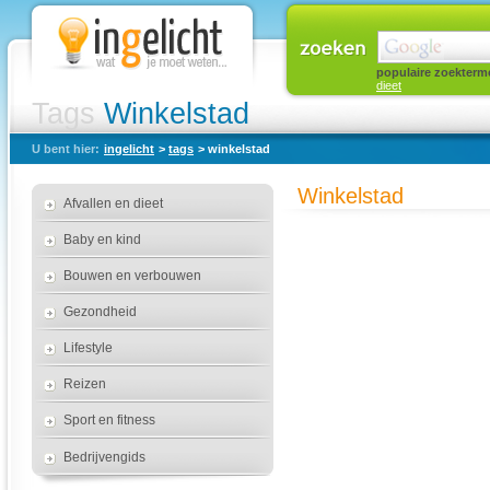
populaire zoekterm
dieet
Tags
Winkelstad
U bent hier:
ingelicht
>
tags
> winkelstad
Winkelstad
Afvallen en dieet
Baby en kind
Bouwen en verbouwen
Gezondheid
Lifestyle
Reizen
Sport en fitness
Bedrijvengids