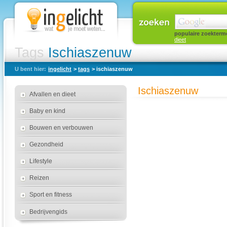
populaire zoekterm
dieet
Tags
Ischiaszenuw
U bent hier:
ingelicht
>
tags
> ischiaszenuw
Ischiaszenuw
Afvallen en dieet
Baby en kind
Bouwen en verbouwen
Gezondheid
Lifestyle
Reizen
Sport en fitness
Bedrijvengids