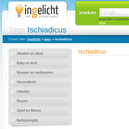
populaire zoekterm
dieet
Tags
Ischiadicus
U bent hier:
ingelicht
>
tags
> ischiadicus
Ischiadicus
Afvallen en dieet
Baby en kind
Bouwen en verbouwen
Gezondheid
Lifestyle
Reizen
Sport en fitness
Bedrijvengids