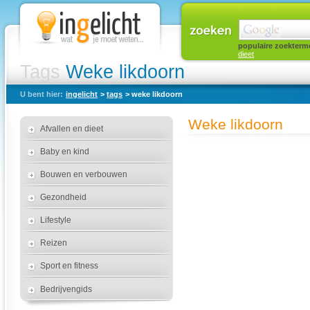
populaire zoekterm
dieet
Tags
Weke likdoorn
U bent hier:
ingelicht
>
tags
> weke likdoorn
Weke likdoorn
Afvallen en dieet
Baby en kind
Bouwen en verbouwen
Gezondheid
Lifestyle
Reizen
Sport en fitness
Bedrijvengids