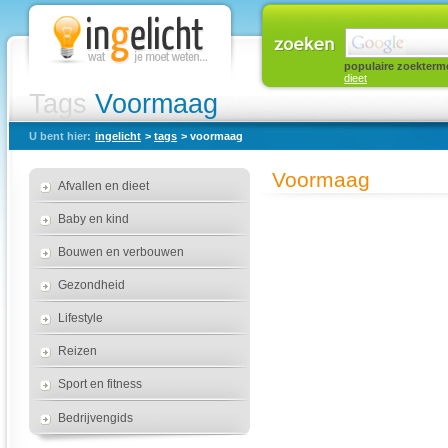
populaire zoekterm
dieet
Tags
Voormaag
U bent hier:
ingelicht
>
tags
> voormaag
Voormaag
Afvallen en dieet
Baby en kind
Bouwen en verbouwen
Gezondheid
Lifestyle
Reizen
Sport en fitness
Bedrijvengids