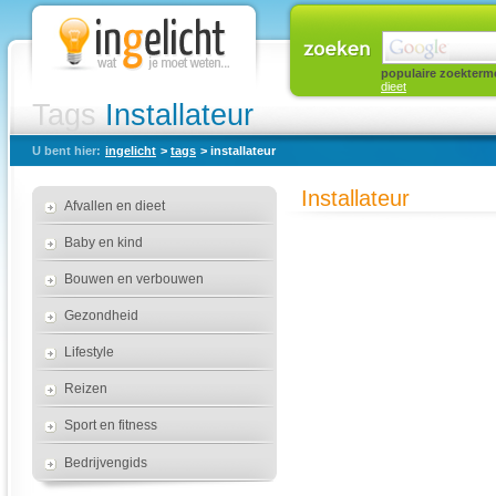
populaire zoekterm
dieet
Tags
Installateur
U bent hier:
ingelicht
>
tags
> installateur
Installateur
Afvallen en dieet
Baby en kind
Bouwen en verbouwen
Gezondheid
Lifestyle
Reizen
Sport en fitness
Bedrijvengids